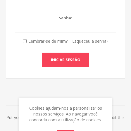
Senha:
Lembrar-se de mim?
Esqueceu a senha?
INICIAR SESSÃO
ABOUT LOGIN / REGISTRATION
Cookies ajudam-nos a personalizar os
nossos serviços. Ao navegar você
Put your login / registration information here. You can edit this
concorda com a utilização de cookies.
in the admin site.