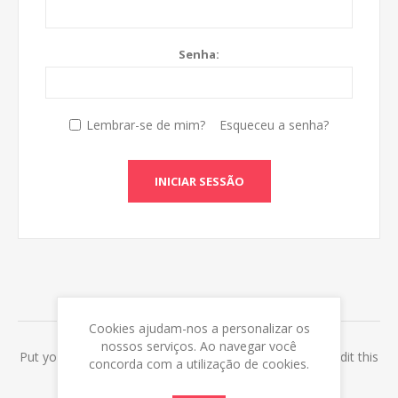
Senha:
Lembrar-se de mim?
Esqueceu a senha?
INICIAR SESSÃO
ABOUT LOGIN / REGISTRATION
Cookies ajudam-nos a personalizar os
nossos serviços. Ao navegar você
Put your login / registration information here. You can edit this
concorda com a utilização de cookies.
in the admin site.