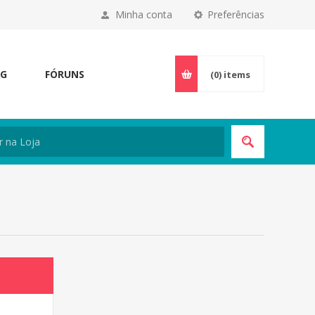
Minha conta
Preferências
OG
FÓRUNS
(0)
items