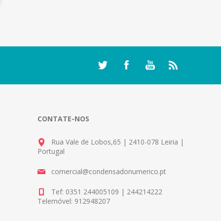
CONTATE-NOS
Rua Vale de Lobos,65 | 2410-078 Leiria |
Portugal
comercial@condensadonumerico.pt
Tef: 0351 244005109 | 244214222
Telemóvel: 912948207