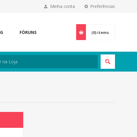
Minha conta
Preferências
OG
FÓRUNS
(0)
items