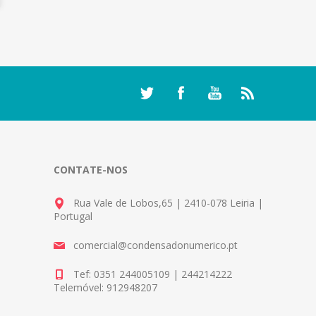
CONTATE-NOS
Rua Vale de Lobos,65 | 2410-078 Leiria |
Portugal
comercial@condensadonumerico.pt
Tef: 0351 244005109 | 244214222
Telemóvel: 912948207