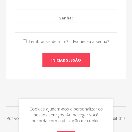
Senha:
Lembrar-se de mim?
Esqueceu a senha?
INICIAR SESSÃO
ABOUT LOGIN / REGISTRATION
Cookies ajudam-nos a personalizar os
nossos serviços. Ao navegar você
Put your login / registration information here. You can edit this
concorda com a utilização de cookies.
in the admin site.