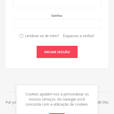
Senha:
Lembrar-se de mim?
Esqueceu a senha?
INICIAR SESSÃO
ABOUT LOGIN / REGISTRATION
Cookies ajudam-nos a personalizar os
nossos serviços. Ao navegar você
Put your login / registration information here. You can edit this
concorda com a utilização de cookies.
in the admin site.