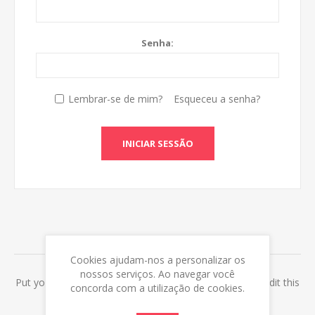
Senha:
Lembrar-se de mim?
Esqueceu a senha?
INICIAR SESSÃO
ABOUT LOGIN / REGISTRATION
Cookies ajudam-nos a personalizar os
nossos serviços. Ao navegar você
Put your login / registration information here. You can edit this
concorda com a utilização de cookies.
in the admin site.