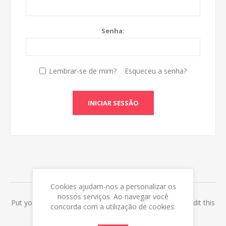
Senha:
Lembrar-se de mim?
Esqueceu a senha?
INICIAR SESSÃO
ABOUT LOGIN / REGISTRATION
Cookies ajudam-nos a personalizar os
nossos serviços. Ao navegar você
Put your login / registration information here. You can edit this
concorda com a utilização de cookies.
in the admin site.