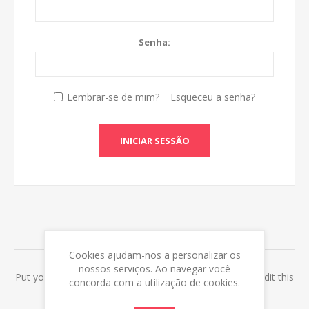
Senha:
Lembrar-se de mim?
Esqueceu a senha?
INICIAR SESSÃO
ABOUT LOGIN / REGISTRATION
Cookies ajudam-nos a personalizar os
nossos serviços. Ao navegar você
Put your login / registration information here. You can edit this
concorda com a utilização de cookies.
in the admin site.