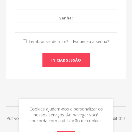
Senha:
Lembrar-se de mim?
Esqueceu a senha?
INICIAR SESSÃO
ABOUT LOGIN / REGISTRATION
Cookies ajudam-nos a personalizar os
nossos serviços. Ao navegar você
Put your login / registration information here. You can edit this
concorda com a utilização de cookies.
in the admin site.