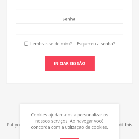
Senha:
Lembrar-se de mim?
Esqueceu a senha?
INICIAR SESSÃO
ABOUT LOGIN / REGISTRATION
Cookies ajudam-nos a personalizar os
nossos serviços. Ao navegar você
Put your login / registration information here. You can edit this
concorda com a utilização de cookies.
in the admin site.