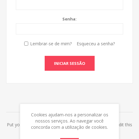
Senha:
Lembrar-se de mim?
Esqueceu a senha?
INICIAR SESSÃO
ABOUT LOGIN / REGISTRATION
Cookies ajudam-nos a personalizar os
nossos serviços. Ao navegar você
Put your login / registration information here. You can edit this
concorda com a utilização de cookies.
in the admin site.