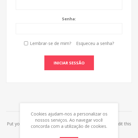
Senha:
Lembrar-se de mim?
Esqueceu a senha?
INICIAR SESSÃO
ABOUT LOGIN / REGISTRATION
Cookies ajudam-nos a personalizar os
nossos serviços. Ao navegar você
Put your login / registration information here. You can edit this
concorda com a utilização de cookies.
in the admin site.