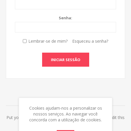
Senha:
Lembrar-se de mim?
Esqueceu a senha?
INICIAR SESSÃO
ABOUT LOGIN / REGISTRATION
Cookies ajudam-nos a personalizar os
nossos serviços. Ao navegar você
Put your login / registration information here. You can edit this
concorda com a utilização de cookies.
in the admin site.