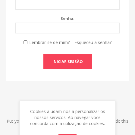
Senha:
Lembrar-se de mim?
Esqueceu a senha?
INICIAR SESSÃO
ABOUT LOGIN / REGISTRATION
Cookies ajudam-nos a personalizar os
nossos serviços. Ao navegar você
Put your login / registration information here. You can edit this
concorda com a utilização de cookies.
in the admin site.