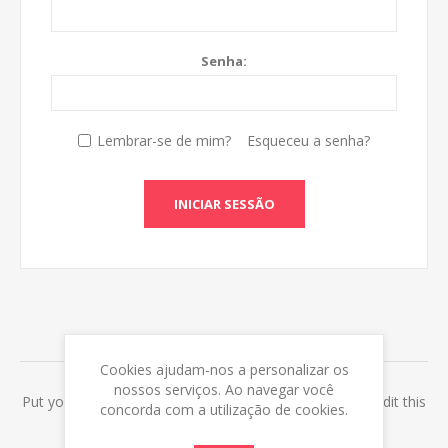
Senha:
Lembrar-se de mim?
Esqueceu a senha?
INICIAR SESSÃO
ABOUT LOGIN / REGISTRATION
Cookies ajudam-nos a personalizar os
nossos serviços. Ao navegar você
Put your login / registration information here. You can edit this
concorda com a utilização de cookies.
in the admin site.