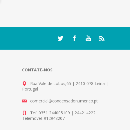
CONTATE-NOS
Rua Vale de Lobos,65 | 2410-078 Leiria |
Portugal
comercial@condensadonumerico.pt
Tef: 0351 244005109 | 244214222
Telemóvel: 912948207