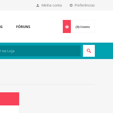
Minha conta
Preferências
OG
FÓRUNS
(0)
items