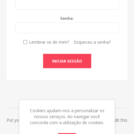
Senha:
Lembrar-se de mim?
Esqueceu a senha?
INICIAR SESSÃO
ABOUT LOGIN / REGISTRATION
Cookies ajudam-nos a personalizar os
nossos serviços. Ao navegar você
Put your login / registration information here. You can edit this
concorda com a utilização de cookies.
in the admin site.