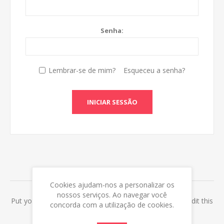
Senha:
Lembrar-se de mim?
Esqueceu a senha?
INICIAR SESSÃO
ABOUT LOGIN / REGISTRATION
Cookies ajudam-nos a personalizar os
nossos serviços. Ao navegar você
Put your login / registration information here. You can edit this
concorda com a utilização de cookies.
in the admin site.