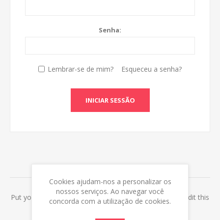
Senha:
Lembrar-se de mim?
Esqueceu a senha?
INICIAR SESSÃO
ABOUT LOGIN / REGISTRATION
Cookies ajudam-nos a personalizar os
nossos serviços. Ao navegar você
Put your login / registration information here. You can edit this
concorda com a utilização de cookies.
in the admin site.