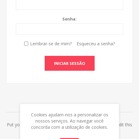
Senha:
Lembrar-se de mim?
Esqueceu a senha?
INICIAR SESSÃO
ABOUT LOGIN / REGISTRATION
Cookies ajudam-nos a personalizar os
nossos serviços. Ao navegar você
Put your login / registration information here. You can edit this
concorda com a utilização de cookies.
in the admin site.