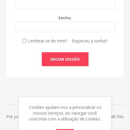
Senha:
Lembrar-se de mim?
Esqueceu a senha?
INICIAR SESSÃO
ABOUT LOGIN / REGISTRATION
Cookies ajudam-nos a personalizar os
nossos serviços. Ao navegar você
Put your login / registration information here. You can edit this
concorda com a utilização de cookies.
in the admin site.