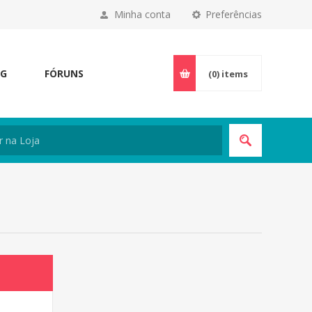
Minha conta
Preferências
OG
FÓRUNS
(0)
items