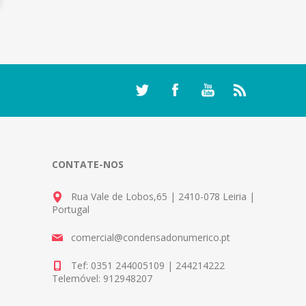
CONTATE-NOS
Rua Vale de Lobos,65 | 2410-078 Leiria |
Portugal
comercial@condensadonumerico.pt
Tef: 0351 244005109 | 244214222
Telemóvel: 912948207