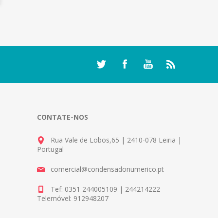
CONTATE-NOS
Rua Vale de Lobos,65 | 2410-078 Leiria |
Portugal
comercial@condensadonumerico.pt
Tef: 0351 244005109 | 244214222
Telemóvel: 912948207