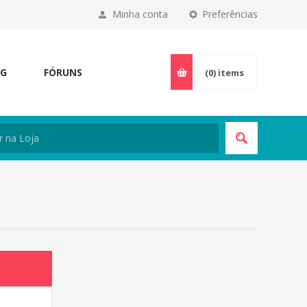
Minha conta
Preferências
OG
FÓRUNS
(0)
items