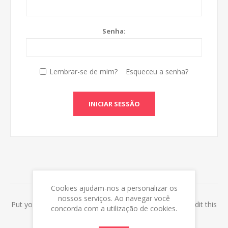
Senha:
Lembrar-se de mim?
Esqueceu a senha?
INICIAR SESSÃO
ABOUT LOGIN / REGISTRATION
Cookies ajudam-nos a personalizar os
nossos serviços. Ao navegar você
Put your login / registration information here. You can edit this
concorda com a utilização de cookies.
in the admin site.