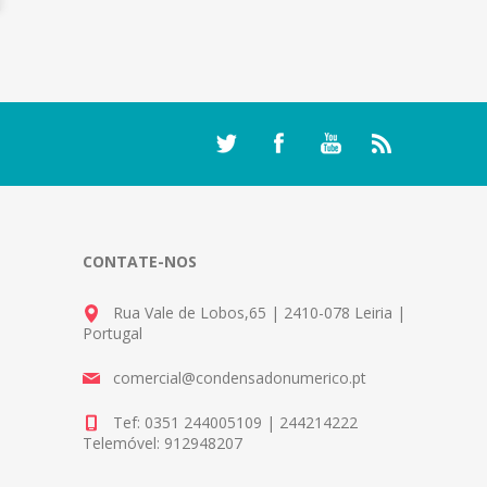
CONTATE-NOS
Rua Vale de Lobos,65 | 2410-078 Leiria |
Portugal
comercial@condensadonumerico.pt
Tef: 0351 244005109 | 244214222
Telemóvel: 912948207