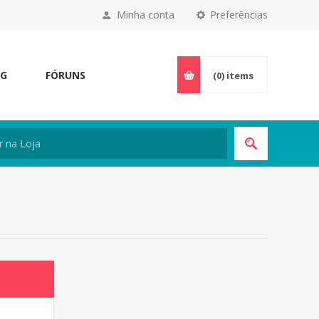
Minha conta
Preferências
OG
FÓRUNS
(0)
items