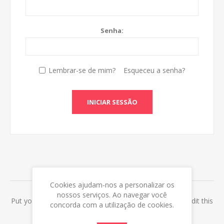
Senha:
Lembrar-se de mim?
Esqueceu a senha?
INICIAR SESSÃO
ABOUT LOGIN / REGISTRATION
Cookies ajudam-nos a personalizar os
nossos serviços. Ao navegar você
Put your login / registration information here. You can edit this
concorda com a utilização de cookies.
in the admin site.