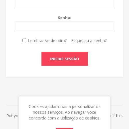
Senha:
Lembrar-se de mim?
Esqueceu a senha?
INICIAR SESSÃO
ABOUT LOGIN / REGISTRATION
Cookies ajudam-nos a personalizar os
nossos serviços. Ao navegar você
Put your login / registration information here. You can edit this
concorda com a utilização de cookies.
in the admin site.