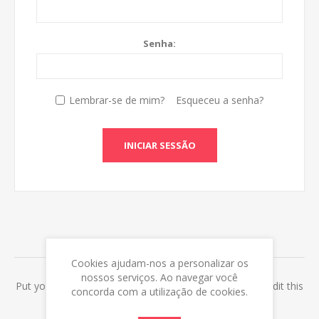
Senha:
Lembrar-se de mim?
Esqueceu a senha?
INICIAR SESSÃO
ABOUT LOGIN / REGISTRATION
Cookies ajudam-nos a personalizar os
nossos serviços. Ao navegar você
Put your login / registration information here. You can edit this
concorda com a utilização de cookies.
in the admin site.