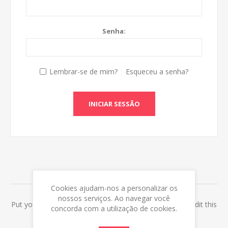
Senha:
Lembrar-se de mim?
Esqueceu a senha?
INICIAR SESSÃO
ABOUT LOGIN / REGISTRATION
Cookies ajudam-nos a personalizar os
nossos serviços. Ao navegar você
Put your login / registration information here. You can edit this
concorda com a utilização de cookies.
in the admin site.