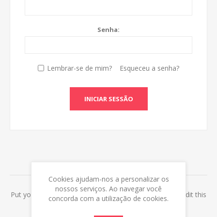
Senha:
Lembrar-se de mim?
Esqueceu a senha?
INICIAR SESSÃO
ABOUT LOGIN / REGISTRATION
Cookies ajudam-nos a personalizar os
nossos serviços. Ao navegar você
Put your login / registration information here. You can edit this
concorda com a utilização de cookies.
in the admin site.