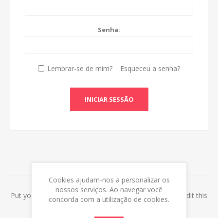
Senha:
Lembrar-se de mim?
Esqueceu a senha?
INICIAR SESSÃO
ABOUT LOGIN / REGISTRATION
Cookies ajudam-nos a personalizar os
nossos serviços. Ao navegar você
Put your login / registration information here. You can edit this
concorda com a utilização de cookies.
in the admin site.