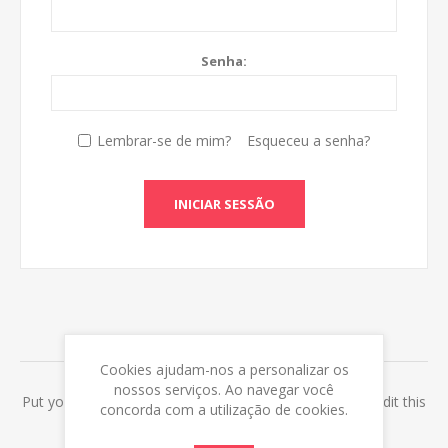
Senha:
Lembrar-se de mim?
Esqueceu a senha?
INICIAR SESSÃO
ABOUT LOGIN / REGISTRATION
Cookies ajudam-nos a personalizar os
nossos serviços. Ao navegar você
Put your login / registration information here. You can edit this
concorda com a utilização de cookies.
in the admin site.