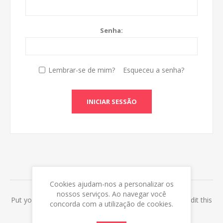
Senha:
Lembrar-se de mim?
Esqueceu a senha?
INICIAR SESSÃO
ABOUT LOGIN / REGISTRATION
Cookies ajudam-nos a personalizar os
nossos serviços. Ao navegar você
Put your login / registration information here. You can edit this
concorda com a utilização de cookies.
in the admin site.