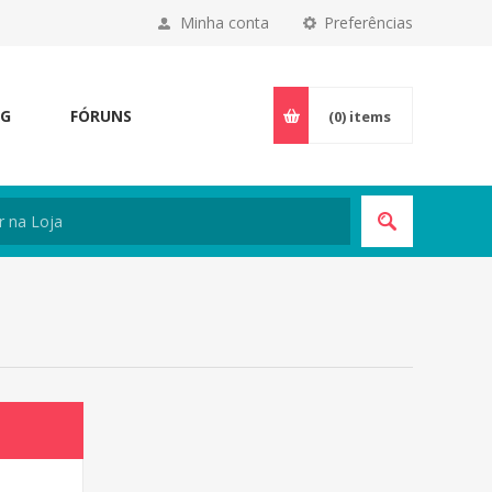
Minha conta
Preferências
OG
FÓRUNS
(0)
items