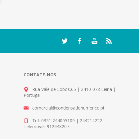
CONTATE-NOS
Rua Vale de Lobos,65 | 2410-078 Leiria |
Portugal
comercial@condensadonumerico.pt
Tef: 0351 244005109 | 244214222
Telemóvel: 912948207