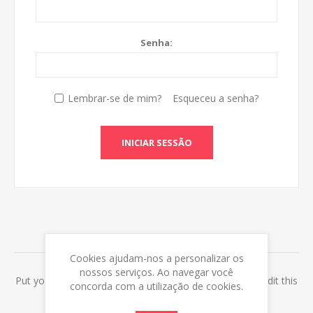
Senha:
Lembrar-se de mim?
Esqueceu a senha?
INICIAR SESSÃO
ABOUT LOGIN / REGISTRATION
Cookies ajudam-nos a personalizar os
nossos serviços. Ao navegar você
Put your login / registration information here. You can edit this
concorda com a utilização de cookies.
in the admin site.