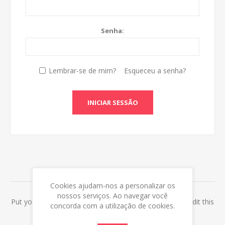
Senha:
Lembrar-se de mim?
Esqueceu a senha?
INICIAR SESSÃO
ABOUT LOGIN / REGISTRATION
Cookies ajudam-nos a personalizar os
nossos serviços. Ao navegar você
Put your login / registration information here. You can edit this
concorda com a utilização de cookies.
in the admin site.