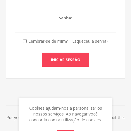
Senha:
Lembrar-se de mim?
Esqueceu a senha?
INICIAR SESSÃO
ABOUT LOGIN / REGISTRATION
Cookies ajudam-nos a personalizar os
nossos serviços. Ao navegar você
Put your login / registration information here. You can edit this
concorda com a utilização de cookies.
in the admin site.