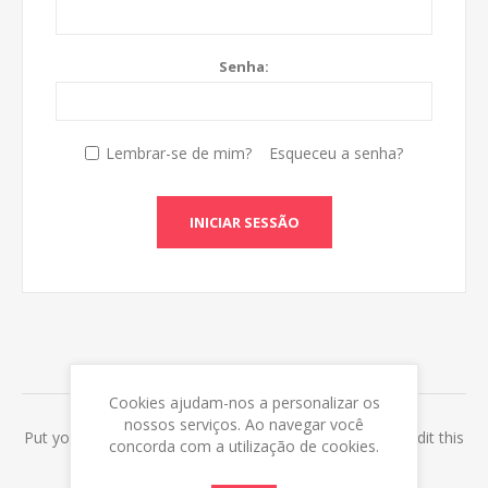
Senha:
Lembrar-se de mim?
Esqueceu a senha?
INICIAR SESSÃO
ABOUT LOGIN / REGISTRATION
Cookies ajudam-nos a personalizar os
nossos serviços. Ao navegar você
Put your login / registration information here. You can edit this
concorda com a utilização de cookies.
in the admin site.