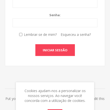
Senha:
Lembrar-se de mim?
Esqueceu a senha?
INICIAR SESSÃO
ABOUT LOGIN / REGISTRATION
Cookies ajudam-nos a personalizar os
nossos serviços. Ao navegar você
Put your login / registration information here. You can edit this
concorda com a utilização de cookies.
in the admin site.