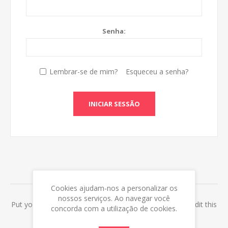
Senha:
Lembrar-se de mim?
Esqueceu a senha?
INICIAR SESSÃO
ABOUT LOGIN / REGISTRATION
Cookies ajudam-nos a personalizar os
nossos serviços. Ao navegar você
Put your login / registration information here. You can edit this
concorda com a utilização de cookies.
in the admin site.