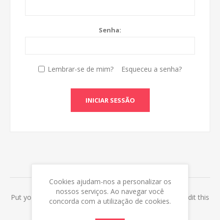
Senha:
Lembrar-se de mim?
Esqueceu a senha?
INICIAR SESSÃO
ABOUT LOGIN / REGISTRATION
Cookies ajudam-nos a personalizar os
nossos serviços. Ao navegar você
Put your login / registration information here. You can edit this
concorda com a utilização de cookies.
in the admin site.