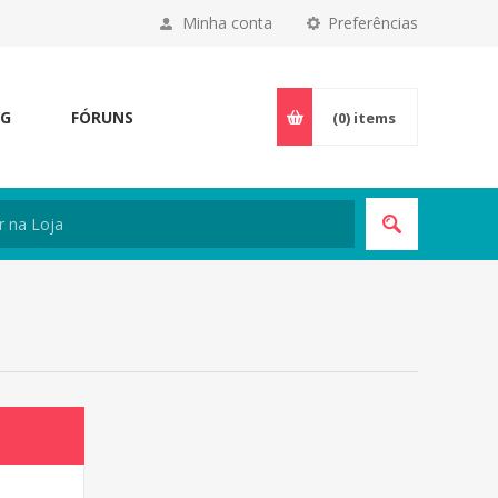
Minha conta
Preferências
OG
FÓRUNS
(0)
items