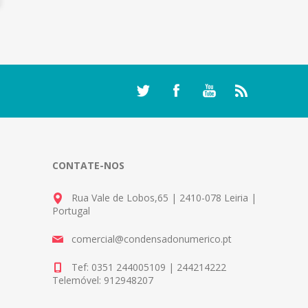
CONTATE-NOS
Rua Vale de Lobos,65 | 2410-078 Leiria |
Portugal
comercial@condensadonumerico.pt
Tef: 0351 244005109 | 244214222
Telemóvel: 912948207