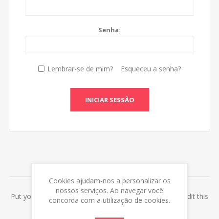
Senha:
Lembrar-se de mim?
Esqueceu a senha?
INICIAR SESSÃO
ABOUT LOGIN / REGISTRATION
Cookies ajudam-nos a personalizar os
nossos serviços. Ao navegar você
Put your login / registration information here. You can edit this
concorda com a utilização de cookies.
in the admin site.