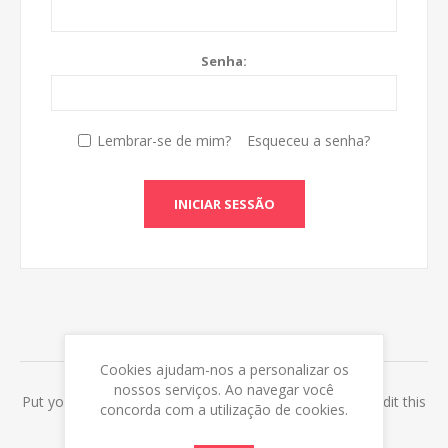
Senha:
Lembrar-se de mim?
Esqueceu a senha?
INICIAR SESSÃO
ABOUT LOGIN / REGISTRATION
Cookies ajudam-nos a personalizar os
nossos serviços. Ao navegar você
Put your login / registration information here. You can edit this
concorda com a utilização de cookies.
in the admin site.