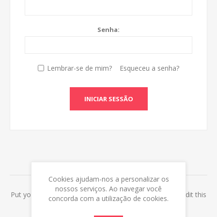
Senha:
Lembrar-se de mim?
Esqueceu a senha?
INICIAR SESSÃO
ABOUT LOGIN / REGISTRATION
Cookies ajudam-nos a personalizar os
nossos serviços. Ao navegar você
Put your login / registration information here. You can edit this
concorda com a utilização de cookies.
in the admin site.