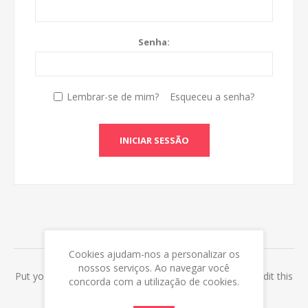
Senha:
Lembrar-se de mim?
Esqueceu a senha?
INICIAR SESSÃO
ABOUT LOGIN / REGISTRATION
Cookies ajudam-nos a personalizar os
nossos serviços. Ao navegar você
Put your login / registration information here. You can edit this
concorda com a utilização de cookies.
in the admin site.