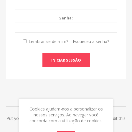
Senha:
Lembrar-se de mim?
Esqueceu a senha?
INICIAR SESSÃO
ABOUT LOGIN / REGISTRATION
Cookies ajudam-nos a personalizar os
nossos serviços. Ao navegar você
Put your login / registration information here. You can edit this
concorda com a utilização de cookies.
in the admin site.